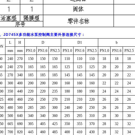
、JD745X多功能水泵控制阀主要外形连接尺寸：
L
H
D
D1
b
DN
mm
mm
PN1.0
PN1.6
PN2.5
PN1.0
PN1.6
PN2.5
PN1.0
PN1.6
PN2.5
40
240
270
150
150
150
110
110
110
18
18
18
50
240
270
165
165
165
125
125
125
20
20
20
65
270
340
185
185
185
145
145
145
20
20
22
80
300
400
200
200
200
160
160
160
22
22
24
00
350
440
220
220
235
180
180
190
24
24
24
25
400
460
250
250
270
210
210
220
26
26
26
50
480
500
285
285
300
240
240
250
26
26
28
00
500
640
340
340
360
295
295
310
28
30
30
50
605
690
395
405
425
350
355
370
28
32
32
00
700
820
445
460
485
400
410
430
28
32
34