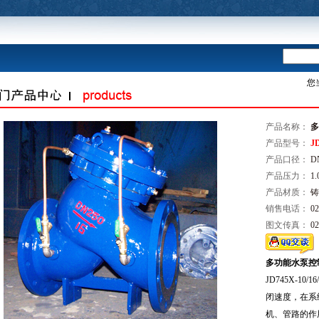
您
产品名称：
多
产品型号：
JD
产品口径：
DN
产品压力：
1.
产品材质：
铸
销售电话：
02
图文传真：
02
多功能水泵控
JD745X-10
闭速度，在系
机、管路的作