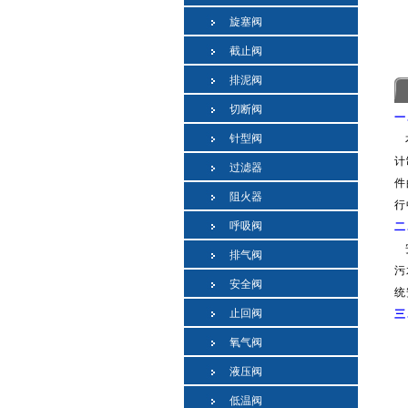
旋塞阀
截止阀
排泥阀
切断阀
一
针型阀
本
计
过滤器
件
阻火器
行
呼吸阀
二
安
排气阀
污
安全阀
统
止回阀
三
氧气阀
液压阀
低温阀