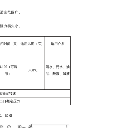
，适应范围广。
，阻力损失小。
缓闭时间（S）
适用温度（℃）
适用介质
3-120（可调
清水、污水、油
0-80℃
节）
品、酸液、碱液
倍水泵额定转速
水泵出口额定压力
成。如图：