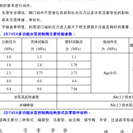
程的要求进行动作。
、无需专业调试。阀门动作不受液位高差和出水压力以及水泵流量变化的影响
、基本无需维修，寿命长。
、节能效果明显。利用进口端的压力进入膜片下腔支撑膜片压板及阀杆的重量
、JD745X多功能水泵控制阀主要性能参数：
公称压力
壳体试验压
密封试验压
低动作压
（MPa）
力（MPa）
力（MPa）
力（MPa）
1.0
1.5
1.1
1.6
2.4
1.76
2.5
3.75
2.75
&ge;0.05
4.0
6.0
4.4
6.4
9.6
7.04
水泵高反转速度
&le;1.2 
水锤峰值
&le;1.3 倍
、JD745X多功能水泵控制阀结构形式及零部件材料：
该阀主要分二种形式：隔膜型、活塞型。由主阀、调节阀、导管、过滤器等组