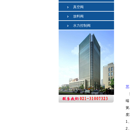
真空阀
放料阀
水力控制阀
三
当
端
簧
度
1
2