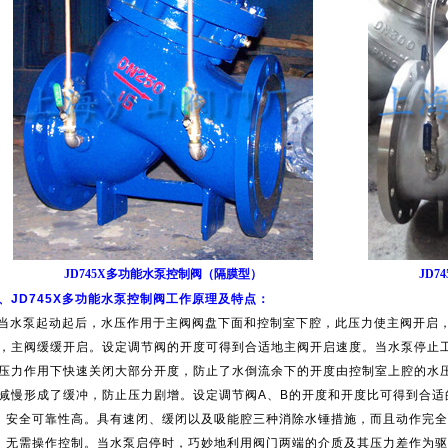
JD745X多功能水泵控制阀（隔膜型）
JD
、JD745X多功能水泵控制阀工作原理及特点：
水泵起动起后，水压作用于主阀阀盘下面和控制室下腔，此压力使主阀开启，
，主阀缓缓开启。设定调节阀的开度可得到合适地主阀开启速度。当水泵停止
压力作用下快速关闭大部分开度，防止了水倒流余下的开度由控制室上腔的水
减慢形成了缓冲，防止压力剧增。设定调节阀A、B的开度和开度比可得到合适
、安全可靠性高。具有速闭、缓闭以及吸能腔三种消除水锤措施，而且动作完
、无需操作控制。当水泵启停时，巧妙地利用阀门两端的介质及其压力差作为